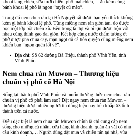
khoai lang chiên, sữa tươi chiên, phô mai chiên,… ăn kèm cùng
bánh khoai lệ phố là ngon “tuyệt cú mèo”.
Trong đó nem chua rán tại Hà Nguyệt rất được bạn yêu thích không
kém gì bánh khoai lệ phố. Từng miếng nem rán giòn tan, do được
bọc một lớp bột chiên xù. Bên trong là thịt và bì lợn được trộn với
nhau cùng thính gạo dai giòn. Kết hợp cùng nước chấm tương ớt
phở được pha chua cay, mặn ngọt đủ cả hòa quyện cùng miếng nem
khiến bạn “ngon quên lối về”.
Địa chỉ:
Số 62 đường Bà Triệu, thành phố Vĩnh Yên, tỉnh
Vĩnh Phúc.
Nem chua rán Muwon – Thương hiệu
chuẩn vị phố cổ Hà Nội
Sống tại thành phố Vĩnh Phúc và muốn thưởng thức nem chua rán
chuẩn vị phố cổ phải làm sao? Đặt ngay nem chua rán Muwon –
thương hiệu được nhiều người tin dùng hiện nay trên khắp 63 tỉnh
thành trên cả nước.
Điều đặc biệt là nem chua rán Muwon chính là chỉ cung cấp nem
sống cho những cá nhân, cửa hàng kinh doanh, quán ăn vặt có nhu
cầu kinh doanh,… Người dùng đặt mua và chiên rán tại nhà, vừa