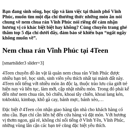
Bạn đang sinh sống, học tập và làm việc tại thành phố Vĩnh
Phúc, muốn tìm một địa chỉ thưởng thức những món ăn nói
chung về nem chua rán Vĩnh Phúc nói riêng để cảm nhận
hương vị có khác biệt biệt hay không? Cùng chuyên trang ghé
thăm top 5 địa chỉ dưới đây, đảm bảo sẽ khiến bạn “ngất ngây
không muốn về”.
Nem chua rán Vĩnh Phúc tại 4Teen
[smartslider3 slider=3]
4Teen chuyên đồ ăn vặt là quán nem chua rán Vĩnh Phúc được
nhiều bạn trẻ, học sinh, sinh viên yêu thích nhất tại mảnh đất này.
4Teen nổi tiếng với nhiều món ăn độc lạ, thuộc trào lưu của giới trẻ
hiện nay và liên tục, làm mới, cập nhật nhiều món. Trong đó phải kể
đến như nem chua rán, bò chiên, khoai tây chiên, khoai lang kén,
tokbokki, kimbap, khô gà cay, bánh mực, bánh xèo,…
Đặc biệt ở 4Teen còn nhận giao hàng tận nhà cho khách hàng có
nhu cầu. Bạn chỉ cần liên hệ đến cửa hàng và đặt món. Với hương
vị thơm ngon, giá rẻ, không chỉ nổi tiếng ở Vĩnh Yên, Vĩnh Phúc,
những vùng lân cận các bạn trẻ cũng đặc biệt yêu thích.