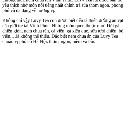
yêu thích nhờ món nổi tiếng nhất chính trà sữa thơm ngon, phong
phú và đa dạng về hương vị.
Không chỉ vậy Luvy Tea còn được biết đến là thiên đường ăn vặt
của giới trẻ tại Vĩnh Phúc. Những món quen thuộc như: Đùi gà
chiên giòn, nem chua rán, cá viên, gà xiên que, sữa tươi chiên, bò
viên,…là không thể thiếu. Đặc biệt nem chua án của Luvy Tea
chuẩn vị phố cổ Hà Nội, thơm, ngon, mềm và bùi.