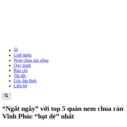
Giới thiệu
Nem chua rán sống
Quy trình
Báo chí
Tin tức
Góc ẩm thực
Liên hệ
“Ngất ngây” với top 5 quán nem chua rán
Vĩnh Phúc “hạt dẻ” nhất