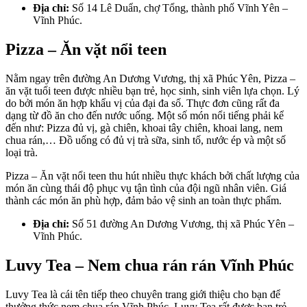
Địa chỉ:
Số 14 Lê Duẩn, chợ Tổng, thành phố Vĩnh Yên –
Vĩnh Phúc.
Pizza – Ăn vặt nổi teen
Nằm ngay trên đường An Dương Vương, thị xã Phúc Yên, Pizza –
ăn vặt tuổi teen được nhiều bạn trẻ, học sinh, sinh viên lựa chọn. Lý
do bởi món ăn hợp khẩu vị của đại đa số. Thực đơn cũng rất đa
dạng từ đồ ăn cho đến nước uống. Một số món nổi tiếng phải kể
đến như: Pizza đủ vị, gà chiên, khoai tây chiên, khoai lang, nem
chua rán,… Đồ uống có đủ vị trà sữa, sinh tố, nước ép và một số
loại trà.
Pizza – Ăn vặt nổi teen thu hút nhiều thực khách bởi chất lượng của
món ăn cùng thái độ phục vụ tận tình của đội ngũ nhân viên. Giá
thành các món ăn phù hợp, đảm bảo vệ sinh an toàn thực phẩm.
Địa chỉ:
Số 51 đường An Dương Vương, thị xã Phúc Yên –
Vĩnh Phúc.
Luvy Tea – Nem chua rán rán Vĩnh Phúc
Luvy Tea là cái tên tiếp theo chuyên trang giới thiệu cho bạn để
thưởng thức nem chua rán Vĩnh Phúc. Luvy Tea rất được bạn trẻ